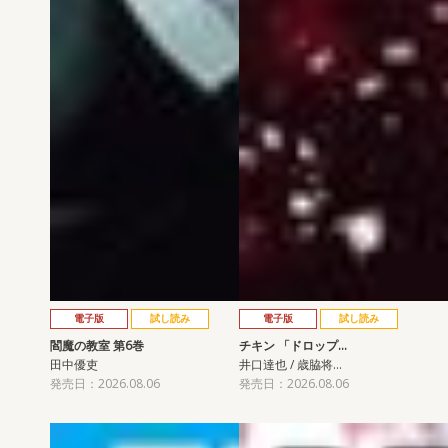
電子版
試し読み
電子版
試し読み
閻魔の教室 第6巻
チキン 「ドロップ…
田中優吏
井口達也 / 歳脇将…
発売日：2026.08.06
発売日：2026.08.06