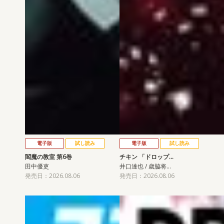
電子版
試し読み
電子版
試し読み
閻魔の教室 第6巻
チキン 「ドロップ…
田中優吏
井口達也 / 歳脇将…
発売日：2026.08.06
発売日：2026.08.06