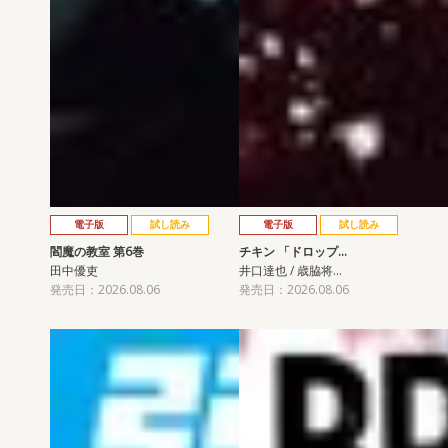
電子版
試し読み
電子版
試し読み
閻魔の教室 第6巻
チキン 「ドロップ…
田中優吏
井口達也 / 歳脇将…
発売日：2026.08.06
発売日：2026.08.06