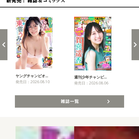
新発売！雑誌&コミックス
ヤングチャンピオ…
チャ
週刊少年チャンピ…
発売日：2026.08.10
発売
発売日：2026.08.06
雑誌一覧