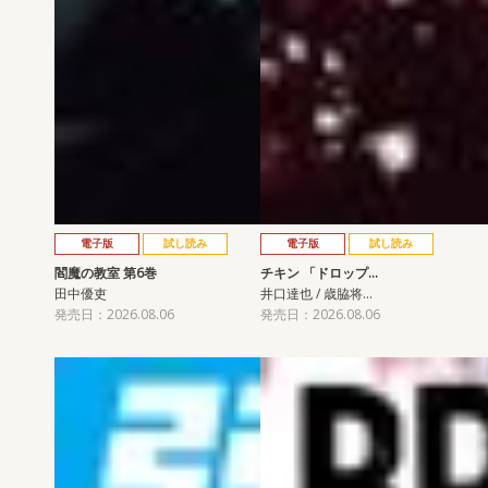
電子版
試し読み
電子版
試し読み
閻魔の教室 第6巻
チキン 「ドロップ…
田中優吏
井口達也 / 歳脇将…
発売日：2026.08.06
発売日：2026.08.06