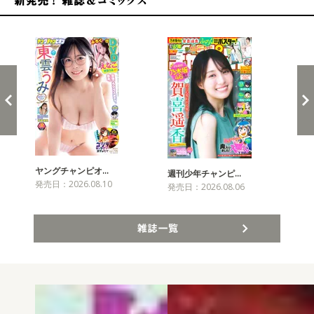
新発売！雑誌&コミックス
ヤングチャンピオ…
チャ
週刊少年チャンピ…
発売日：2026.08.10
発売
発売日：2026.08.06
雑誌一覧