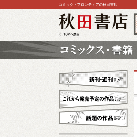
コミック・フロンティアの秋田書店
秋田書店
TOPへ戻る
コミックス
新刊・近刊
これから発売予定
話題の作品