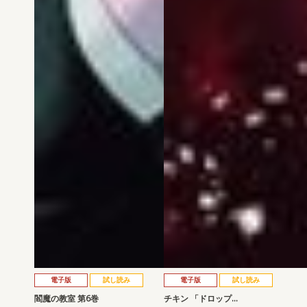
電子版
試し読み
電子版
試し読み
閻魔の教室 第6巻
チキン 「ドロップ…