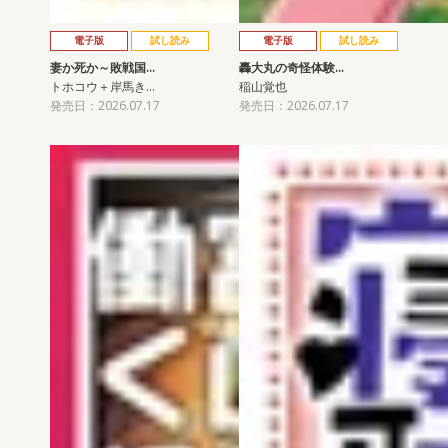
電子版
試し読み
電子版
試し読み
妻か死か～敗戦国…
轟大丸の奇怪体験…
トホコウ＋岸馬き…
稲山覚也
発売日：2026.07.17
発売日：2026.07.17