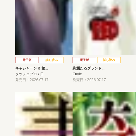
電子版
試し読み
電子版
試し読み
キャシャーンＲ 第…
絢爛たるグランド…
タツノコプロ / 日…
Cuvie
発売日：2026.07.17
発売日：2026.07.17