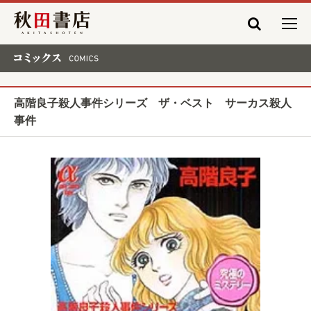
秋田書店
コミックス COMICS
高階良子殺人事件シリーズ ザ・ベスト サーカス殺人
事件