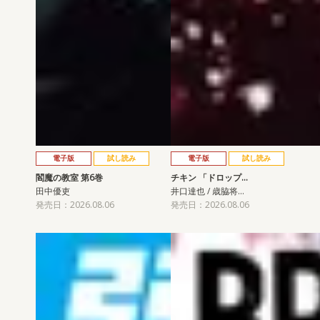
電子版
試し読み
電子版
試し読み
閻魔の教室 第6巻
チキン 「ドロップ…
田中優吏
井口達也 / 歳脇将…
発売日：2026.08.06
発売日：2026.08.06