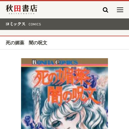
秋田書店
コミックス COMICS
死の媚薬 闇の呪文