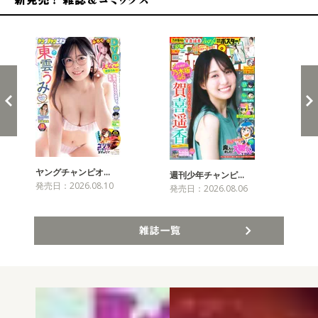
新発売！雑誌&コミックス
ヤングチャンピオ…
チャ
週刊少年チャンピ…
発売日：2026.08.10
発売
発売日：2026.08.06
雑誌一覧