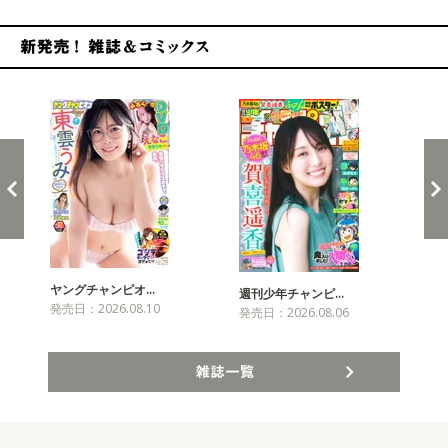
新発売！雑誌&コミックス
ヤングチャンピオ…
チャ
週刊少年チャンピ…
発売日：2026.08.10
発売
発売日：2026.08.06
雑誌一覧