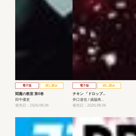
電子版
試し読み
電子版
試し読み
閻魔の教室 第6巻
チキン 「ドロップ…
田中優吏
井口達也 / 歳脇将…
発売日：2026.08.06
発売日：2026.08.06