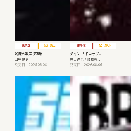
電子版
試し読み
電子版
試し読み
閻魔の教室 第6巻
チキン 「ドロップ…
田中優吏
井口達也 / 歳脇将…
発売日：2026.08.06
発売日：2026.08.06