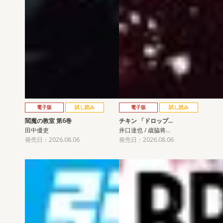
電子版
試し読み
電子版
試し読み
閻魔の教室 第6巻
チキン 「ドロップ…
田中優吏
井口達也 / 歳脇将…
発売日：2026.08.06
発売日：2026.08.06