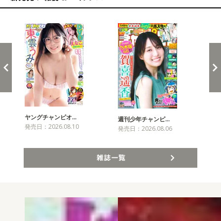
新発売！雑誌&コミックス
ヤングチャンピオ…
チャ
週刊少年チャンピ…
発売日：2026.08.10
発売
発売日：2026.08.06
雑誌一覧