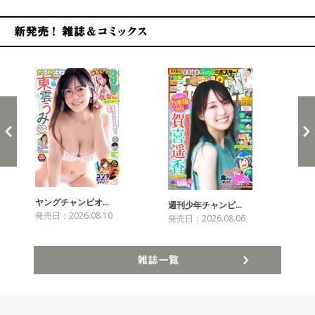
新発売！雑誌&コミックス
ヤングチャンピオ…
チャ
週刊少年チャンピ…
発売日：2026.08.10
発売
発売日：2026.08.06
雑誌一覧