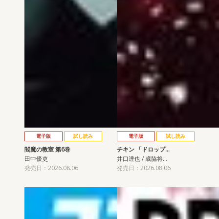
電子版
試し読み
電子版
試し読み
閻魔の教室 第6巻
チキン 「ドロップ…
田中優吏
井口達也 / 歳脇将…
発売日：2026.08.06
発売日：2026.08.06