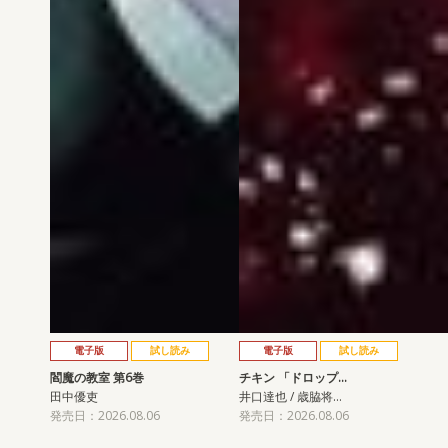
電子版
試し読み
電子版
試し読み
閻魔の教室 第6巻
チキン 「ドロップ…
田中優吏
井口達也 / 歳脇将…
発売日：2026.08.06
発売日：2026.08.06