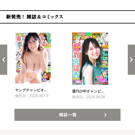
新発売！雑誌&コミックス
ヤングチャンピオ…
チャ
週刊少年チャンピ…
発売日：2026.08.10
発売
発売日：2026.08.06
雑誌一覧