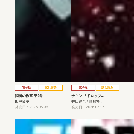
電子版
試し読み
電子版
試し読み
閻魔の教室 第6巻
チキン 「ドロップ…
田中優吏
井口達也 / 歳脇将…
発売日：2026.08.06
発売日：2026.08.06