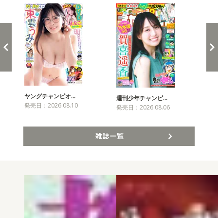
ヤングチャンピオ…
チャ
週刊少年チャンピ…
発売日：2026.08.10
発売
発売日：2026.08.06
雑誌一覧