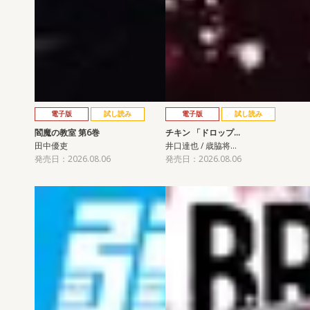
電子版
試し読み
電子版
試し読み
閻魔の教室 第6巻
チキン 「ドロップ…
田中優吏
井口達也 / 歳脇将…
発売日：2026.08.06
発売日：2026.08.06