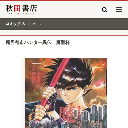
秋田書店
コミックス COMICS
魔界都市ハンター異伝 魔聖杯