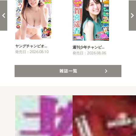
ヤングチャンピオ…
チャ
週刊少年チャンピ…
発売日：2026.08.10
発売
発売日：2026.08.06
雑誌一覧