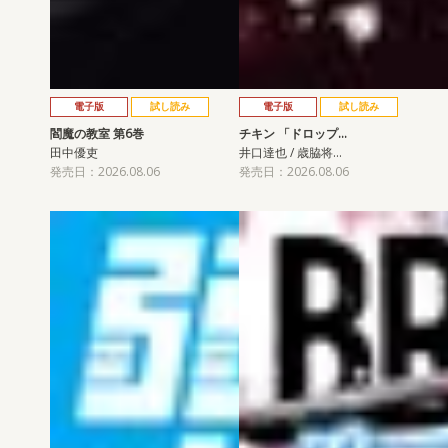
電子版
試し読み
電子版
試し読み
閻魔の教室 第6巻
チキン 「ドロップ…
田中優吏
井口達也 / 歳脇将…
発売日：2026.08.06
発売日：2026.08.06