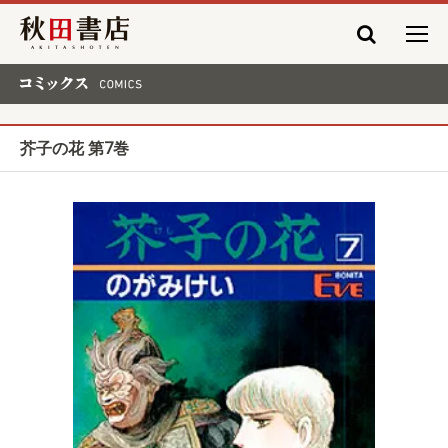
秋田書店
コミックス COMICS
芥子の花 第7巻