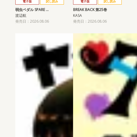
電子版
試し読み
電子版
試し読み
弱虫ペダル SPARE …
BREAK BACK 第25巻
渡辺航
KASA
発売日：2026.08.06
発売日：2026.08.06