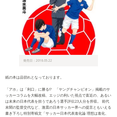
発売日：2018.05.22
紙の本は品切れとなっております。
「アホ」は「利口」に勝る!? 「ヤングチャンピオン」掲載のサ
ッカーコラムを大幅改稿、エッジの利いた視点で直近の、あるい
は未来の日本代表を担うであろう選手評伝23人分を所収。 前代
未聞の監督交代など、激震の日本サッカー界への提言ともいえる
書き下ろし特別寄稿文「サッカー日本代表進化論 理想は進化、