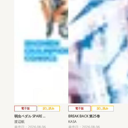
電子版
試し読み
電子版
試し読み
弱虫ペダル SPARE …
BREAK BACK 第25巻
渡辺航
KASA
発売日：2026.08.06
発売日：2026.08.06