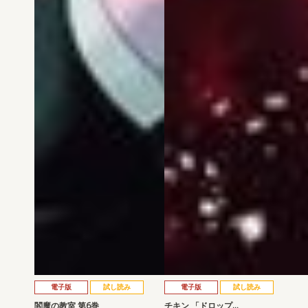
電子版
試し読み
電子版
試し読み
閻魔の教室 第6巻
チキン 「ドロップ…