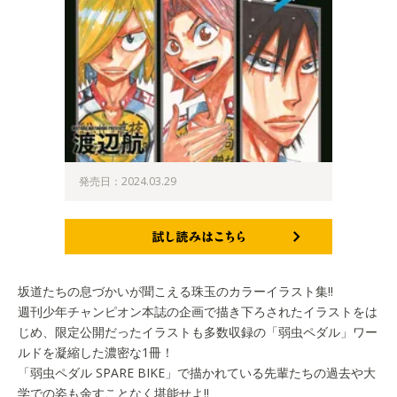
発売日：2024.03.29
試し読みはこちら
坂道たちの息づかいが聞こえる珠玉のカラーイラスト集!!
週刊少年チャンピオン本誌の企画で描き下ろされたイラストをは
じめ、限定公開だったイラストも多数収録の「弱虫ペダル」ワー
ルドを凝縮した濃密な1冊！
「弱虫ペダル SPARE BIKE」で描かれている先輩たちの過去や大
学での姿も余すことなく堪能せよ!!