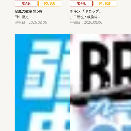
電子版
試し読み
電子版
試し読み
閻魔の教室 第6巻
チキン 「ドロップ…
田中優吏
井口達也 / 歳脇将…
発売日：2026.08.06
発売日：2026.08.06