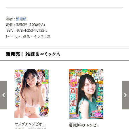
著者：
渡辺航
定価：3850円 (10%税込)
ISBN：978-4-253-10132-5
レーベル：画集・イラスト集
新発売！雑誌&コミックス
ヤングチャンピオ…
チャ
週刊少年チャンピ…