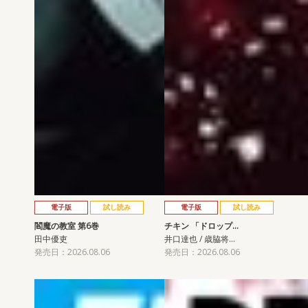
電子版
試し読み
電子版
試し読み
閻魔の教室 第6巻
チキン 「ドロップ…
田中優吏
井口達也 / 歳脇将…
発売日：2026.08.06
発売日：2026.08.06