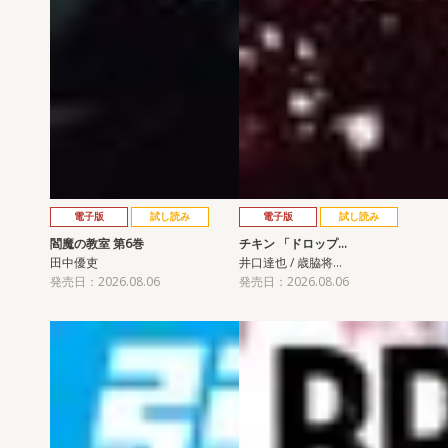
電子版
試し読み
電子版
試し読み
閻魔の教室 第6巻
チキン 「ドロップ…
田中優吏
井口達也 / 歳脇将…
発売日：2026.08.06
発売日：2026.08.06