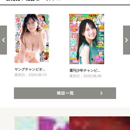
新発売！雑誌&コミックス
ヤングチャンピオ…
チャ
週刊少年チャンピ…
発売日：2026.08.10
発売
発売日：2026.08.06
雑誌一覧