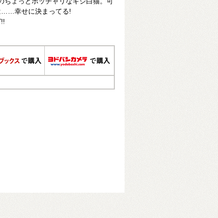
うのちょっとポッチャリなキジ白猫。可
……幸せに決まってる!
!