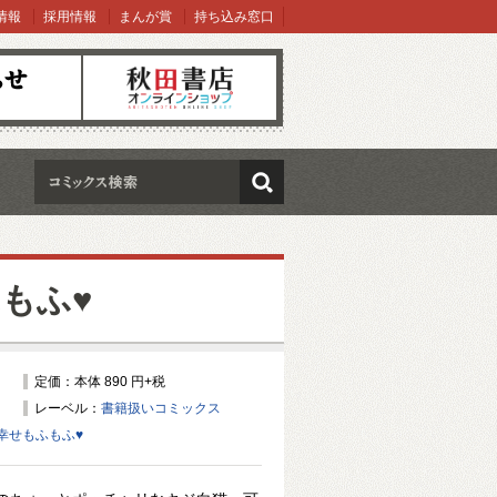
情報
採用情報
まんが賞
持ち込み窓口
オンラインショップ
検索
もふ♥
定価：本体 890 円+税
レーベル：
書籍扱いコミックス
幸せもふもふ♥