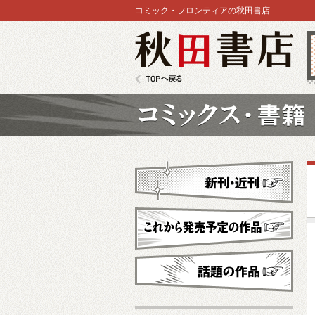
コミック・フロンティアの秋田書店
秋田書店
TOPへ戻る
コミックス
新刊・近刊
これから発売予定
話題の作品