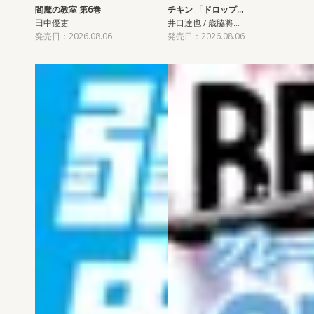
閻魔の教室 第6巻
チキン 「ドロップ…
田中優吏
井口達也 / 歳脇将…
発売日：2026.08.06
発売日：2026.08.06