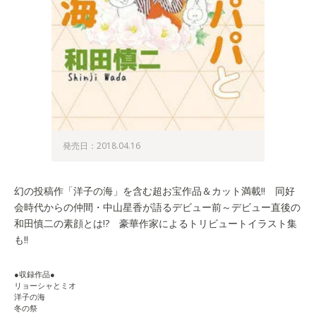
発売日：2018.04.16
幻の投稿作「洋子の海」を含む超お宝作品＆カット満載!! 同好
会時代からの仲間・中山星香が語るデビュー前～デビュー直後の
和田慎二の素顔とは!? 豪華作家によるトリビュートイラスト集
も!!
●収録作品●
リョーシャとミオ
洋子の海
冬の祭