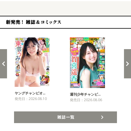
新発売！雑誌&コミックス
ヤングチャンピオ…
チャ
週刊少年チャンピ…
発売日：2026.08.10
発売
発売日：2026.08.06
雑誌一覧