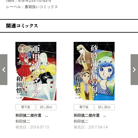
ISBN：978-4-253-10783-9
レーベル：書籍扱いコミックス
関連コミックス
戻る
進む
電子版
試し読み
電子版
試し読み
和田慎二傑作選 …
和田慎二傑作選 …
和
和田慎二
和田慎二
発売
発売日：2016.07.15
発売日：2017.04.14