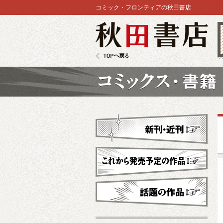
コミック・フロンティアの秋田書店
秋田書店
TOPへ戻る
コミックス
新刊・近刊
これから発売予定
話題の作品