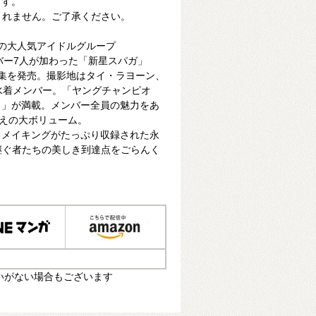
ます。
まれません。ご了承ください。
の大人気アイドルグループ
メンバー7人が加わった「新星スパガ」
集を発売。撮影地はタイ・ラヨーン、
水着メンバー。「ヤングチャンピオ
ト」が満載。メンバー全員の魅力をあ
超えの大ボリューム。
とメイキングがたっぷり収録された永
継ぐ者たちの美しき到達点をごらんく
いがない場合もございます