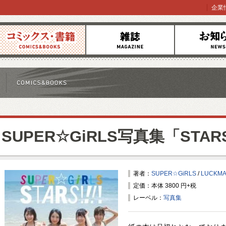
企業
コミックス
雑誌
お知らせ
SUPER☆GiRLS写真集「STARS!
著者：
SUPER☆GiRLS
/
LUCKM
定価：本体 3800 円+税
レーベル：
写真集