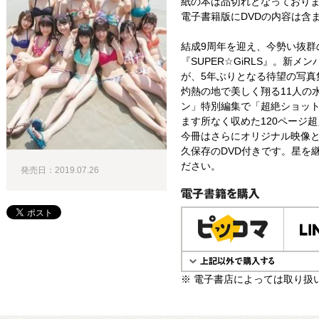
紙の本は品切れとなっており
電子書籍版にDVDの内容は含
結成9周年を迎え、今勢い抜群
『SUPER☆GiRLS』。新
が、5年ぶりとなる待望の写真
灼熱の地で美しく翔る11人の
ン」特別編集で「超絶ショッ
ます所なく収めた120ページ
今冊はさらにオリジナル映像
久保存のDVD付きです。星を
ださい。
発売日：2019.07.26
電子書籍で購入
※ 電子書店によっては取り扱