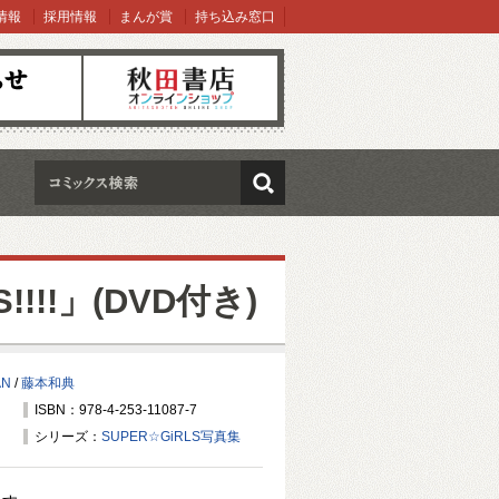
情報
採用情報
まんが賞
持ち込み窓口
オンラインショップ
検索
!!!」(DVD付き)
AN
/
藤本和典
ISBN：978-4-253-11087-7
シリーズ：
SUPER☆GiRLS写真集