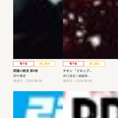
電子版
試し読み
電子版
試し読み
閻魔の教室 第6巻
チキン 「ドロップ…
田中優吏
井口達也 / 歳脇将…
発売日：2026.08.06
発売日：2026.08.06