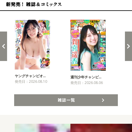
新発売！雑誌&コミックス
ヤングチャンピオ…
チャ
週刊少年チャンピ…
発売日：2026.08.10
発売
発売日：2026.08.06
雑誌一覧