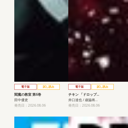
電子版
試し読み
電子版
試し読み
閻魔の教室 第6巻
チキン 「ドロップ…
田中優吏
井口達也 / 歳脇将…
発売日：2026.08.06
発売日：2026.08.06