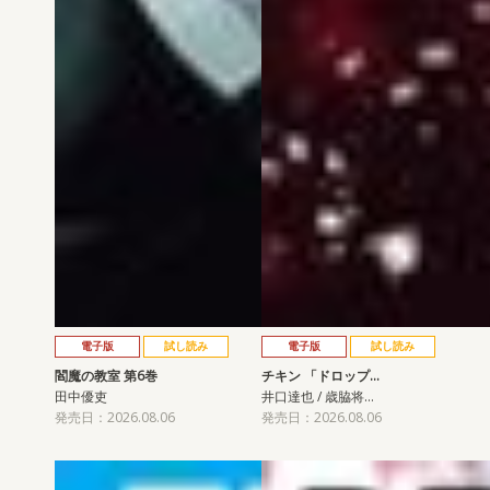
電子版
試し読み
電子版
試し読み
閻魔の教室 第6巻
チキン 「ドロップ…
田中優吏
井口達也 / 歳脇将…
発売日：2026.08.06
発売日：2026.08.06