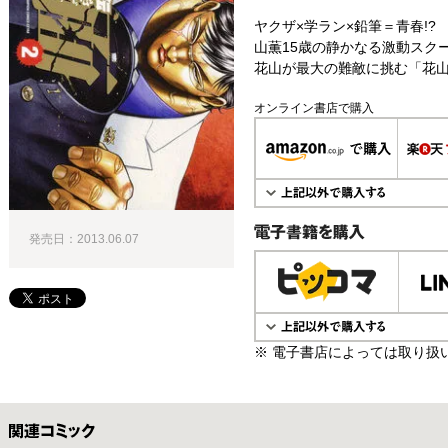
ヤクザ×学ラン×鉛筆＝青春!
山薫15歳の静かなる激動スクー
花山が最大の難敵に挑む「花山
オンライン書店で購入
発売日：2013.06.07
電子書籍で購入
※ 電子書店によっては取り扱