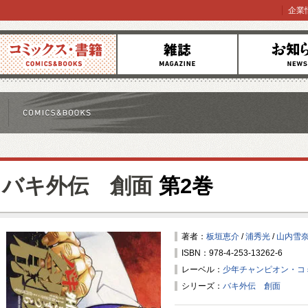
企業
コミックス
雑誌
お知らせ
バキ外伝 創面
第2巻
著者：
板垣恵介
/
浦秀光
/
山内雪
ISBN：978-4-253-13262-6
レーベル：
少年チャンピオン・コ
シリーズ：
バキ外伝 創面