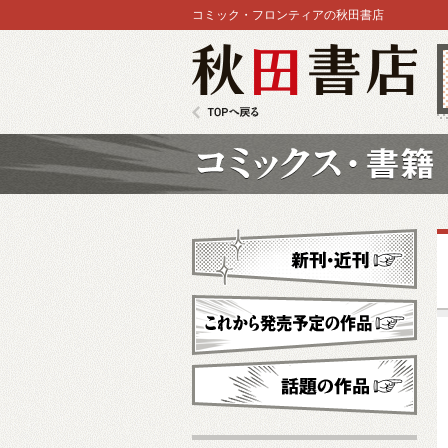
コミック・フロンティアの秋田書店
秋田書店
TOPへ戻る
コミックス
新刊・近刊
これから発売予定
話題の作品