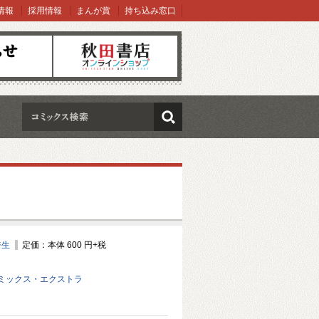
情報
採用情報
まんが賞
持ち込み窓口
オンラインショップ
検索
奈生
定価：本体 600 円+税
ミックス・エクストラ