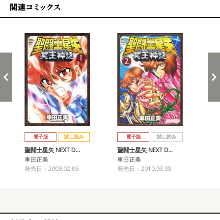
関連コミックス
戻る
進む
電子版
試し読み
電子版
試し読み
聖闘士星矢 NEXT D…
聖闘士星矢 NEXT D…
聖闘
車田正美
車田正美
車
発売日：2009.02.06
発売日：2010.03.08
発売