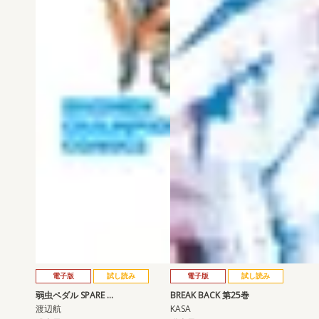
電子版
試し読み
電子版
試し読み
弱虫ペダル SPARE …
BREAK BACK 第25巻
渡辺航
KASA