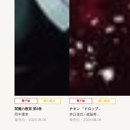
電子版
試し読み
電子版
試し読み
閻魔の教室 第6巻
チキン 「ドロップ…
田中優吏
井口達也 / 歳脇将…
発売日：2026.08.06
発売日：2026.08.06