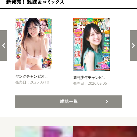
新発売！雑誌&コミックス
ヤングチャンピオ…
チャ
週刊少年チャンピ…
発売日：2026.08.10
発売
発売日：2026.08.06
雑誌一覧