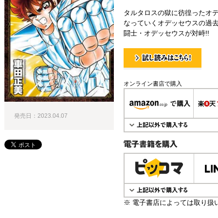
タルタロスの獄に彷徨ったオ
なっていくオデッセウスの過
闘士・オデッセウスが対峙!!
試し読み！
オンライン書店で購入
発売日：2023.04.07
電子書籍で購入
※ 電子書店によっては取り扱