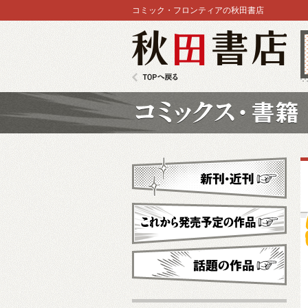
コミック・フロンティアの秋田書店
秋田書店
TOPへ戻る
コミックス
新刊・近刊
これから発売予定
話題の作品