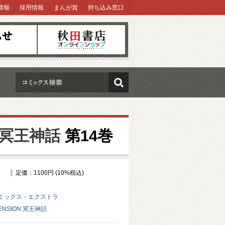
情報
採用情報
まんが賞
持ち込み窓口
オンラインショップ
検索
N 冥王神話
第14巻
定価：1100円 (10%税込)
ミックス・エクストラ
ENSION 冥王神話