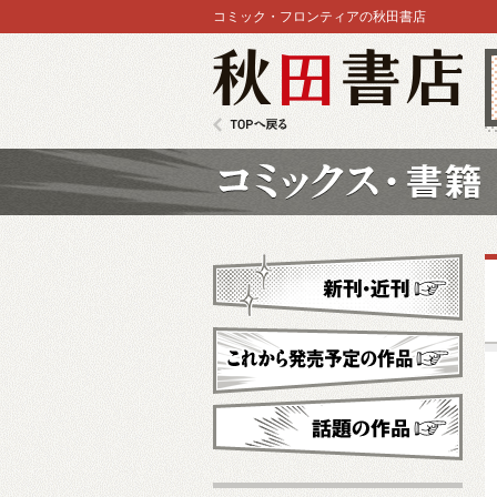
コミック・フロンティアの秋田書店
秋田書店
TOPへ戻る
コミックス
新刊・近刊
これから発売予定
話題の作品