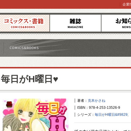
企業
コミックス
雑誌
お知らせ
毎日がH曜日♥
著者：
克本かさね
ISBN：978-4-253-13526-9
シリーズ：
毎日がH曜日&#9829;