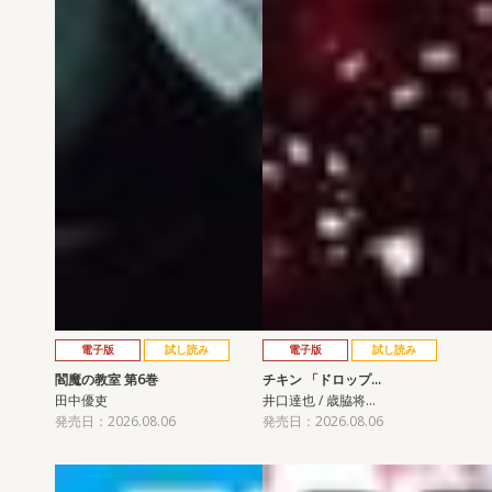
電子版
試し読み
電子版
試し読み
閻魔の教室 第6巻
チキン 「ドロップ…
田中優吏
井口達也 / 歳脇将…
発売日：2026.08.06
発売日：2026.08.06