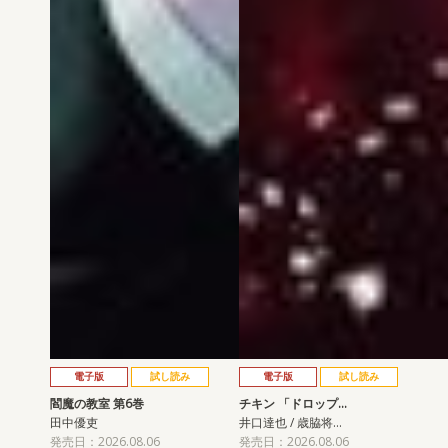
電子版
試し読み
電子版
試し読み
閻魔の教室 第6巻
チキン 「ドロップ…
田中優吏
井口達也 / 歳脇将…
発売日：2026.08.06
発売日：2026.08.06