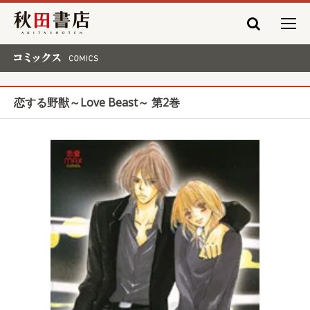
秋田書店
コミックス COMICS
恋する野獣～Love Beast～ 第2巻