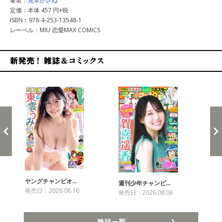
著者：
克本かさね
定価：本体 457 円+税
ISBN：978-4-253-13548-1
レーベル：MIU 恋愛MAX COMICS
新発売！雑誌&コミックス
ヤングチャンピオ…
チャ
週刊少年チャンピ…
発売日：2026.08.10
発売
発売日：2026.08.06