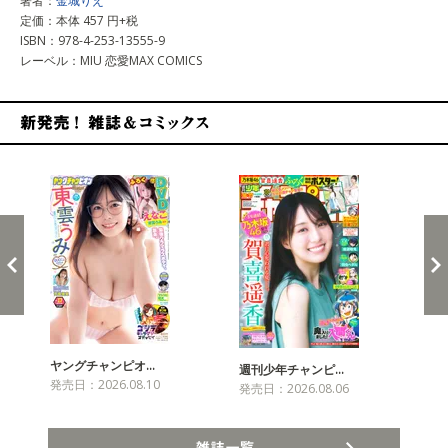
著者：
金城りえ
定価：本体 457 円+税
ISBN：978-4-253-13555-9
レーベル：MIU 恋愛MAX COMICS
新発売！雑誌&コミックス
ヤングチャンピオ…
チャ
週刊少年チャンピ…
発売日：2026.08.10
発売
発売日：2026.08.06