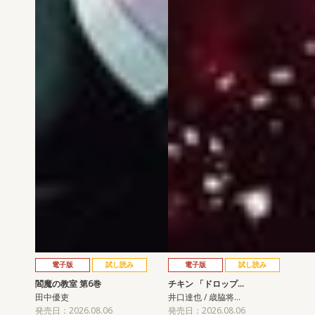
電子版
試し読み
電子版
試し読み
閻魔の教室 第6巻
チキン 「ドロップ…
田中優吏
井口達也 / 歳脇将…
発売日：2026.08.06
発売日：2026.08.06