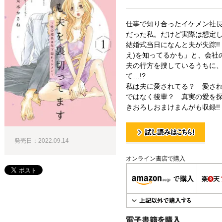
仕事で知り合ったイケメン社
だった私。だけど実際は想定
結婚式当日になんと夫が失踪!
え)を知ってるかも」と、会社
夫の行方を捜しているうちに
て…!?
私は夫に愛されてる？ 愛さ
ではなく後輩？ 真実の愛を探
きおろしおまけまんがも収録!!
発売日：2022.09.14
試し読み！
オンライン書店で購入