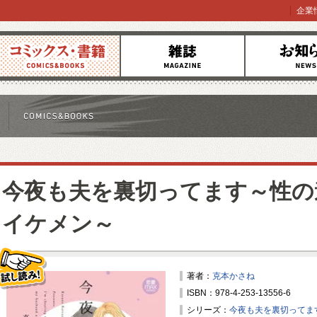
企業
コミックス
雑誌
お知らせ
今夜も夫を裏切ってます～性の
イケメン～
著者：
克本かさね
ISBN：978-4-253-13556-6
試し読み！
シリーズ：
今夜も夫を裏切ってま