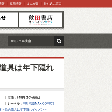
情報
採用情報
まんが賞
持ち込み窓口
オンラインショップ
検索
道具は年下隠れ
定価：748円 (10%税込)
レーベル：
MIU 恋愛MAX COMICS
す～性の道具は年下隠れイケメン～