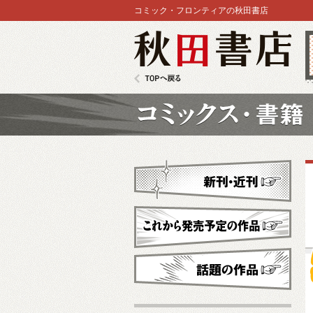
コミック・フロンティアの秋田書店
秋田書店
TOPへ戻る
コミックス
新刊・近刊
これから発売予定
話題の作品