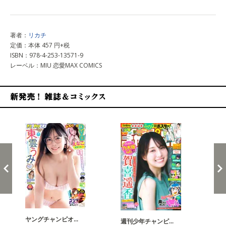
著者：
リカチ
定価：本体 457 円+税
ISBN：978-4-253-13571-9
レーベル：MIU 恋愛MAX COMICS
新発売！雑誌&コミックス
ヤングチャンピオ…
チャ
週刊少年チャンピ…