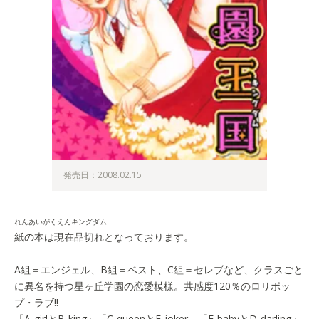
発売日：2008.02.15
れんあいがくえんキングダム
紙の本は現在品切れとなっております。
A組＝エンジェル、B組＝ベスト、C組＝セレブなど、クラスごと
に異名を持つ星ヶ丘学園の恋愛模様。共感度120％のロリポッ
プ・ラブ!!
「A-girlとB-king」「C-queenとE-joker」「F-babyとD-darling」