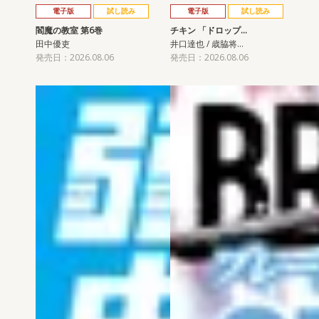
電子版
試し読み
電子版
試し読み
閻魔の教室 第6巻
チキン 「ドロップ…
田中優吏
井口達也 / 歳脇将…
発売日：2026.08.06
発売日：2026.08.06