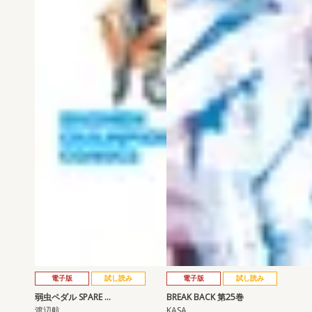
電子版
試し読み
電子版
試し読み
弱虫ペダル SPARE …
BREAK BACK 第25巻
渡辺航
KASA