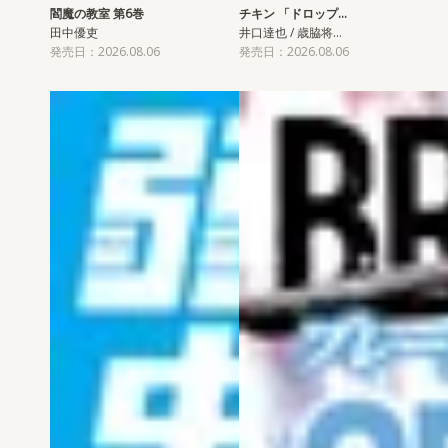
閻魔の教室 第6巻
チキン 「ドロップ…
田中優吏
井口達也 / 歳脇将…
発売日：2026.08.06
発売日：2026.08.06