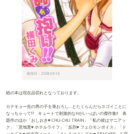
発売日：2008.04.16
紙の本は現在品切れとなっております。
カテキョー先の男の子を筆おろし…とたくらんだらスゴイことに
なっちゃって!? キュートで刺激的なHがいっぱいの傑作集!! 表
題作のほか「おしおき♥ CHU-CHU TRAIN」「私の彼はマニアッ
ク」「意地悪♥ ホテルライフ」「反則♥ フェロモンボイス」「ド
ッキドキ♥ 絵文字メール」「うしろはよしてね♥ TEACHER」を収