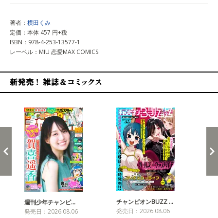
著者：
横田くみ
定価：本体 457 円+税
ISBN：978-4-253-13577-1
レーベル：MIU 恋愛MAX COMICS
新発売！雑誌&コミックス
チャンピオンBUZZ …
週刊少年チャンピ…
月
発売日：2026.08.06
発売日：2026.08.06
発売