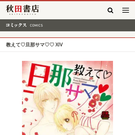
秋田書店
コミックス COMICS
教えて♡旦那サマ♡♡ XIV