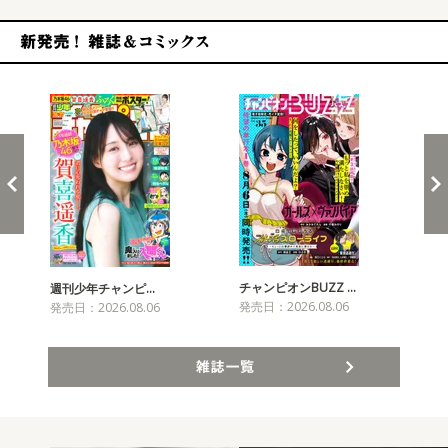
新発売！雑誌&コミックス
チャンピオンBUZZ …
週刊少年チャンピ…
月
発売日：2026.08.06
発売日：2026.08.06
発売
雑誌一覧