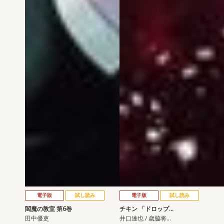
電子版
試し読み
電子版
試し読み
閻魔の教室 第6巻
チキン 「ドロップ…
田中優吏
井口達也 / 歳脇将…