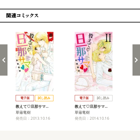
関連コミックス
戻る
進む
電子版
試し読み
電子版
試し読み
教えて♡旦那サマ…
教えて♡旦那サマ…
教
草薙竜樹
草薙竜樹
草
発売日：2013.10.16
発売日：2014.10.16
発売