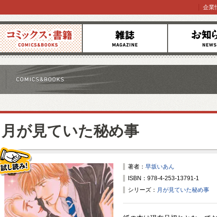
企業
コミックス
雑誌
お知らせ
月が見ていた秘め事
著者：
早坂いあん
ISBN：978-4-253-13791-1
試し読み！
シリーズ：
月が見ていた秘め事