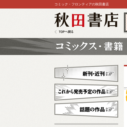
コミック・フロンティアの秋田書店
秋田書店
TOPへ戻る
コミックス
新刊・近刊
これから発売予定
話題の作品