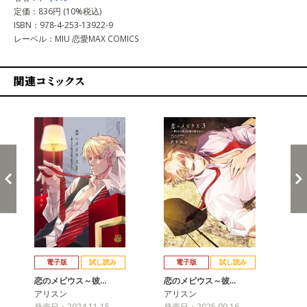
定価：836円 (10%税込)
ISBN：978-4-253-13922-9
レーベル：MIU 恋愛MAX COMICS
関連コミックス
戻る
進む
電子版
試し読み
電子版
試し読み
恋のメビウス～彼…
恋のメビウス～彼…
アリスン
アリスン
発売日：2024.11.15
発売日：2025.09.16