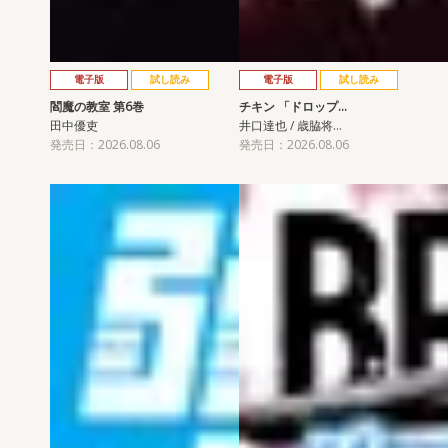
電子版
試し読み
電子版
試し読み
閻魔の教室 第6巻
チキン 「ドロップ…
田中優吏
井口達也 / 歳脇将…
発売日：2026.08.06
発売日：2026.08.06