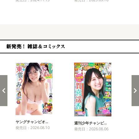
恋
ア
発売
新発売！雑誌&コミックス
ヤングチャンピオ…
チャ
週刊少年チャンピ…
発売日：2026.08.10
発売
発売日：2026.08.06