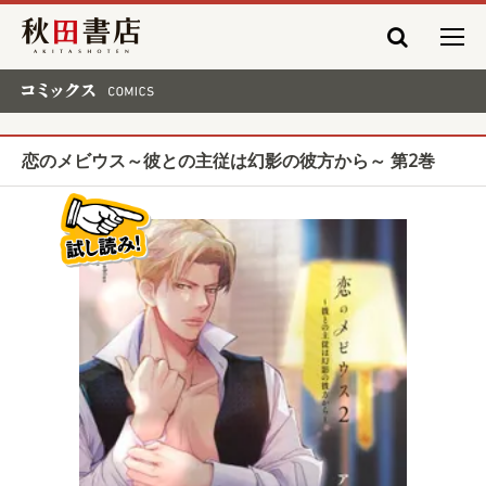
秋田書店
コミックス COMICS
恋のメビウス～彼との主従は幻影の彼方から～ 第2巻