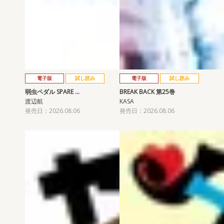
電子版
試し読み
電子版
試し読み
弱虫ペダル SPARE …
BREAK BACK 第25巻
渡辺航
KASA
発売日：2026.08.06
発売日：2026.08.06