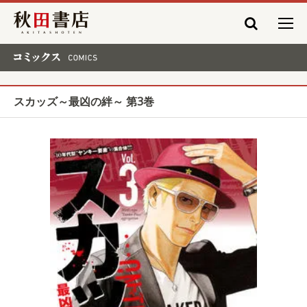
秋田書店
コミックス COMICS
スカッズ～最凶の絆～ 第3巻