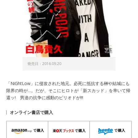
発売日：2016.09.20
「NiGhtLow」に侵攻された地元。必死に抵抗する榊や結城にも
限界の時が…。だが、そこにヒロトが「新スカッド」を率いて帰
還ッ! 男達の抗争に感動のピリオドが!!!
オンライン書店で購入