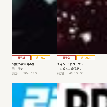
電子版
試し読み
電子版
試し読み
閻魔の教室 第6巻
チキン 「ドロップ…
田中優吏
井口達也 / 歳脇将…
発売日：2026.08.06
発売日：2026.08.06