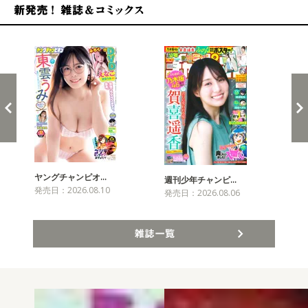
新発売！雑誌&コミックス
ヤングチャンピオ…
チャ
週刊少年チャンピ…
発売日：2026.08.10
発売
発売日：2026.08.06
雑誌一覧