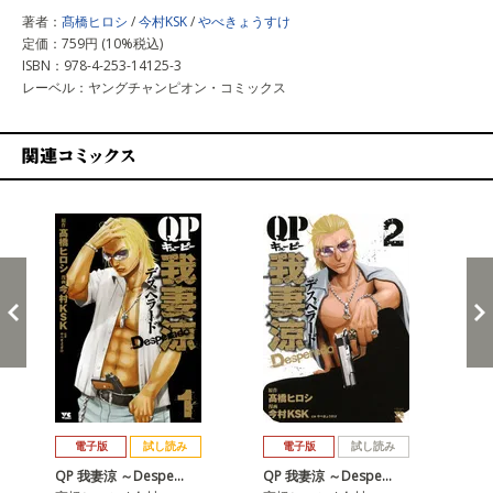
著者：
髙橋ヒロシ
/
今村KSK
/
やべきょうすけ
定価：759円 (10%税込)
ISBN：978-4-253-14125-3
レーベル：ヤングチャンピオン・コミックス
関連コミックス
戻る
進む
電子版
試し読み
電子版
試し読み
QP 我妻涼 ～Despe…
QP 我妻涼 ～Despe…
QP