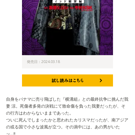
発売日：2024.03.18
試し読みはこちら
自身をパナマに売り飛ばした『横溝組』との最終抗争に挑んだ我
妻 涼。死傷者多発の決戦にて致命傷を負った我妻だったが、そ
の行方はわからないままであった。
ついに死んでしまったかと思われたカリスマだったが、南アジア
の或る国で小さな波風が立つ。その渦中には、あの男がいた
ッ…‼