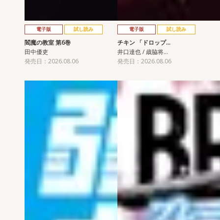
電子版
試し読み
電子版
試し読み
閻魔の教室 第6巻
チキン 「ドロップ…
田中優吏
井口達也 / 歳脇将…
発売日：2026.08.06
発売日：2026.08.06