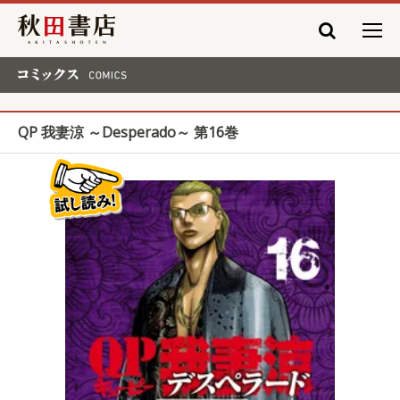
秋田書店
コミックス COMICS
QP 我妻涼 ～Desperado～ 第16巻