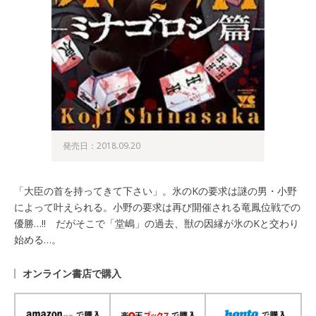
発売日：2018.09.20
「大臣の首を持ってきて下さい」。氷のKの要求は謎の男・小野
によって叶えられる。小野の要求は再び開催される竜鳳位戦での
優勝…!! だがそこで「堂嶋」の過去、獣の因縁が氷のKと交わり
始める…。
オンライン書店で購入