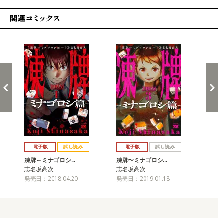
関連コミックス
戻る
進む
電子版
試し読み
電子版
試し読み
凍牌～ミナゴロシ…
凍牌〜ミナゴロシ…
凍
志名坂高次
志名坂高次
志
発売日：2018.04.20
発売日：2019.01.18
発売