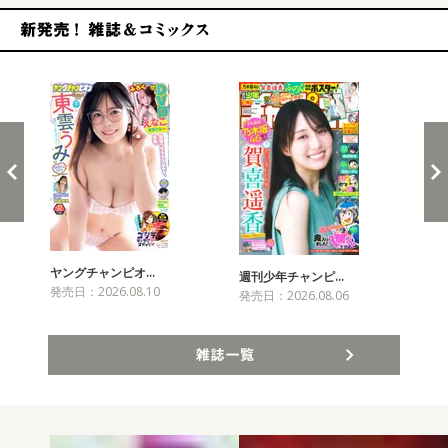
新発売！雑誌&コミックス
ヤングチャンピオ…
チャ
週刊少年チャンピ…
発売日：2026.08.10
発売
発売日：2026.08.06
雑誌一覧