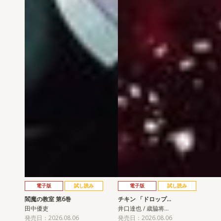
電子版
試し読み
電子版
試し読み
閻魔の教室 第6巻
チキン 「ドロップ…
田中優吏
井口達也 / 歳脇将…
発売日：2026.08.06
発売日：2026.08.06