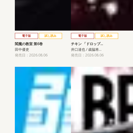
電子版
試し読み
電子版
試し読み
閻魔の教室 第6巻
チキン 「ドロップ…
田中優吏
井口達也 / 歳脇将…
発売日：2026.08.06
発売日：2026.08.06