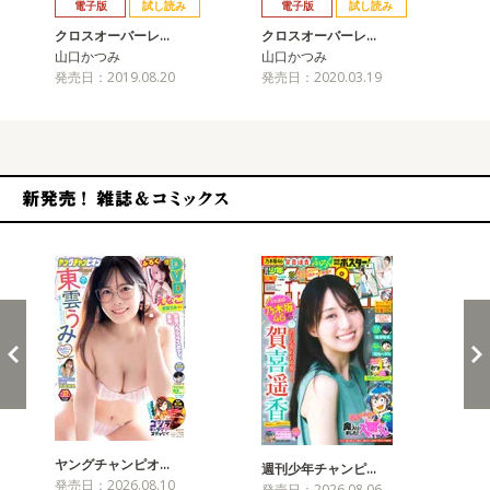
電子版
試し読み
電子版
試し読み
クロスオーバーレ…
クロスオーバーレ…
ク
山口かつみ
山口かつみ
山
発売日：2019.08.20
発売日：2020.03.19
発売
新発売！雑誌&コミックス
ヤングチャンピオ…
チャ
週刊少年チャンピ…
発売日：2026.08.10
発売
発売日：2026.08.06