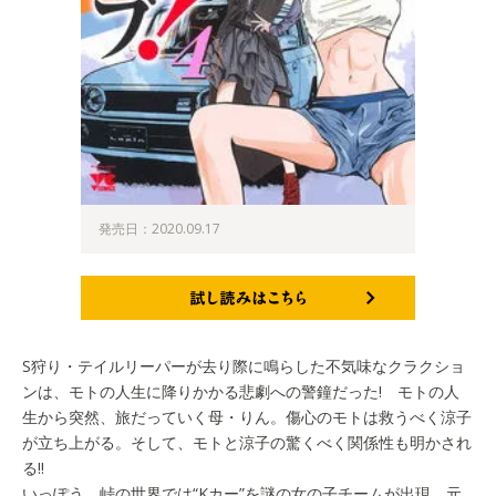
発売日：2020.09.17
試し読みはこちら
S狩り・テイルリーパーが去り際に鳴らした不気味なクラクショ
ンは、モトの人生に降りかかる悲劇への警鐘だった! モトの人
生から突然、旅だっていく母・りん。傷心のモトは救うべく涼子
が立ち上がる。そして、モトと涼子の驚くべく関係性も明かされ
る!!
いっぽう、峠の世界では“Kカー”を謎の女の子チームが出現。元