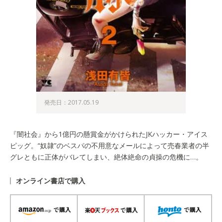
発売日：2017.05.19
『闇社会』から1億円の懸賞金がかけられたJKハッカー・アイス
ピッグ。“奴隷”のベスパの不用意なメールによって売春業者の半
グレともに正体がバレてしまい、絶体絶命の貞操の危機に…。
オンライン書店で購入