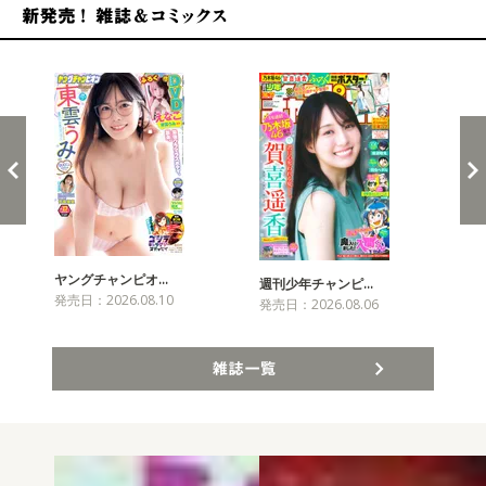
新発売！雑誌&コミックス
ヤングチャンピオ…
チャ
週刊少年チャンピ…
発売日：2026.08.10
発売
発売日：2026.08.06
雑誌一覧