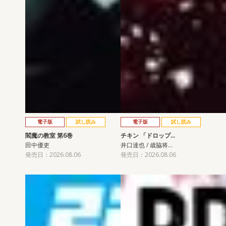
電子版
試し読み
電子版
試し読み
閻魔の教室 第6巻
チキン 「ドロップ…
田中優吏
井口達也 / 歳脇将…
発売日：2026.08.06
発売日：2026.08.06