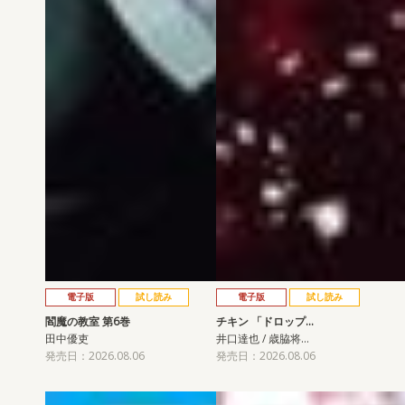
電子版
試し読み
電子版
試し読み
閻魔の教室 第6巻
チキン 「ドロップ…
田中優吏
井口達也 / 歳脇将…
発売日：2026.08.06
発売日：2026.08.06