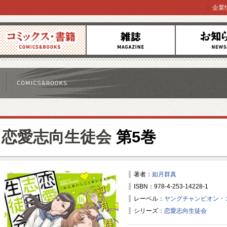
企業
コミックス
雑誌
お知らせ
恋愛志向生徒会
第5巻
著者：
如月群真
ISBN：978-4-253-14228-1
レーベル：
ヤングチャンピオン・
シリーズ：
恋愛志向生徒会