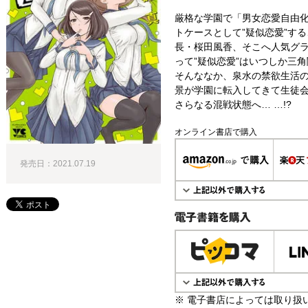
厳格な学園で「男女恋愛自由
トケースとして”疑似恋愛”す
長・桜田風香、そこへ人気グ
って”疑似恋愛”はいつしか三
そんななか、泉水の禁欲生活
景が学園に転入してきて生徒会
さらなる混戦状態へ… …!?
オンライン書店で購入
発売日：2021.07.19
電子書籍で購入
※ 電子書店によっては取り扱