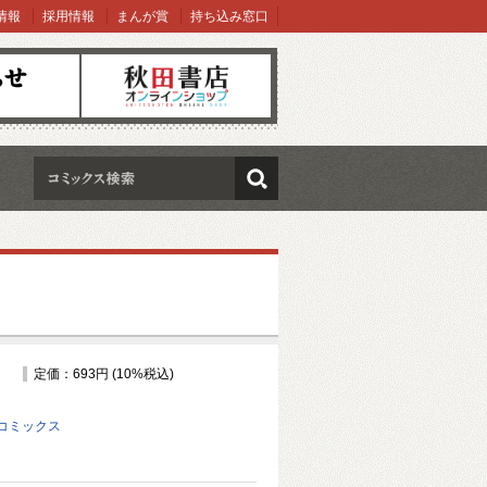
情報
採用情報
まんが賞
持ち込み窓口
オンラインショップ
検索
定価：693円 (10%税込)
コミックス