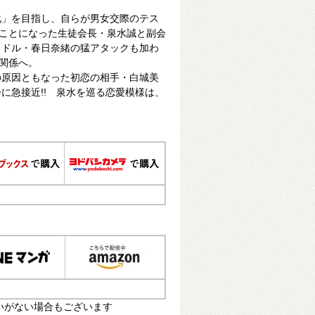
化」を目指し、自らが男女交際のテス
ることになった生徒会長・泉水誠と副会
ラドル・春日奈緒の猛アタックも加わ
角関係へ。
の原因ともなった初恋の相手・白城美
に急接近!! 泉水を巡る恋愛模様は、
いがない場合もございます