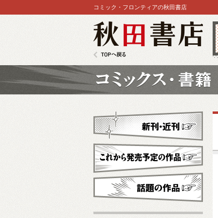
コミック・フロンティアの秋田書店
秋田書店
TOPへ戻る
コミックス
新刊・近刊
これから発売予定
話題の作品