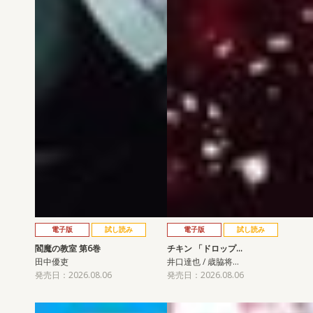
電子版
試し読み
電子版
試し読み
閻魔の教室 第6巻
チキン 「ドロップ…
田中優吏
井口達也 / 歳脇将…
発売日：2026.08.06
発売日：2026.08.06