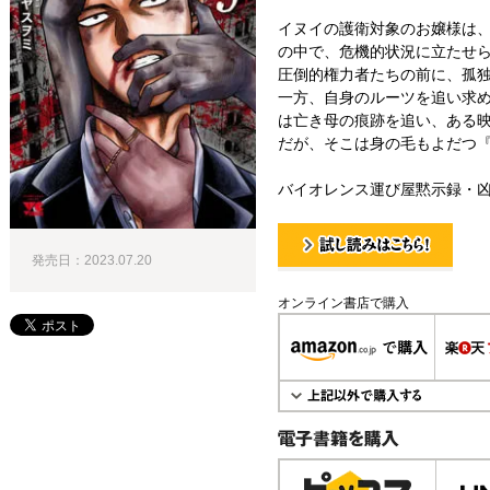
イヌイの護衛対象のお嬢様は
の中で、危機的状況に立たせ
圧倒的権力者たちの前に、孤
一方、自身のルーツを追い求
は亡き母の痕跡を追い、ある
だが、そこは身の毛もよだつ
バイオレンス運び屋黙示録・凶
発売日：2023.07.20
試し読み！
オンライン書店で購入
電子書籍で購入