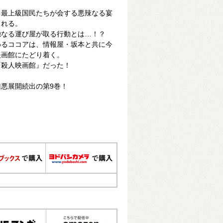
、最上級国民たちが会する悪辣なる宴
られる。
独なる運び屋が取る行動とは…！？
めるココアは、情報屋・坂本と共に今
映画館にたどり着く。
『殺人映画館』だった！
悪展開続出の第9巻！