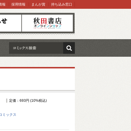
情報
採用情報
まんが賞
持ち込み窓口
オンラインショップ
検索
定価：693円 (10%税込)
コミックス