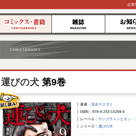
企業
コミックス
雑誌
お知らせ
運びの犬
第9巻
著者：
清水ヤスヲミ
ISBN：978-4-253-14269-4
試し読み！
レーベル：
ヤングチャンピオン・
シリーズ：
運びの犬