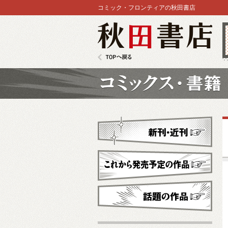
コミック・フロンティアの秋田書店
秋田書店
TOPへ戻る
コミックス
新刊・近刊
これから発売予定
話題の作品