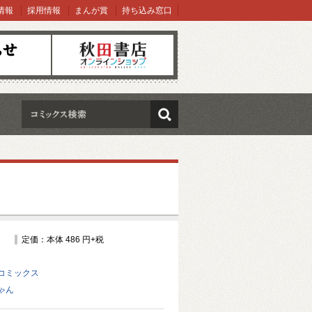
情報
採用情報
まんが賞
持ち込み窓口
オンラインショップ
検索
定価：本体 486 円+税
コミックス
ゃん