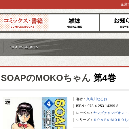
企業
コミックス
雑誌
お知らせ
SOAPのMOKOちゃん
第4巻
著者：
久寿川なるお
ISBN：978-4-253-14399-8
レーベル：
ヤングチャンピオン・
シリーズ：
ＳＯＡＰのＭＯＫＯち