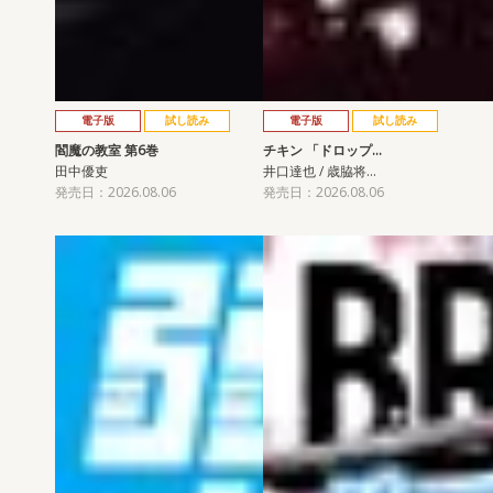
電子版
試し読み
電子版
試し読み
閻魔の教室 第6巻
チキン 「ドロップ…
田中優吏
井口達也 / 歳脇将…
発売日：2026.08.06
発売日：2026.08.06