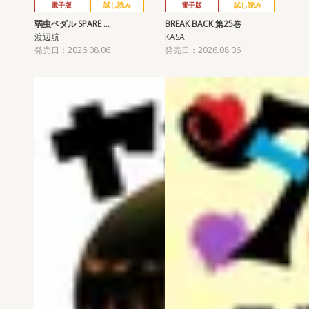
電子版
試し読み
電子版
試し読み
弱虫ペダル SPARE …
BREAK BACK 第25巻
渡辺航
KASA
発売日：2026.08.06
発売日：2026.08.06