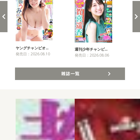
ヤングチャンピオ…
チャ
週刊少年チャンピ…
発売日：2026.08.10
発売
発売日：2026.08.06
雑誌一覧